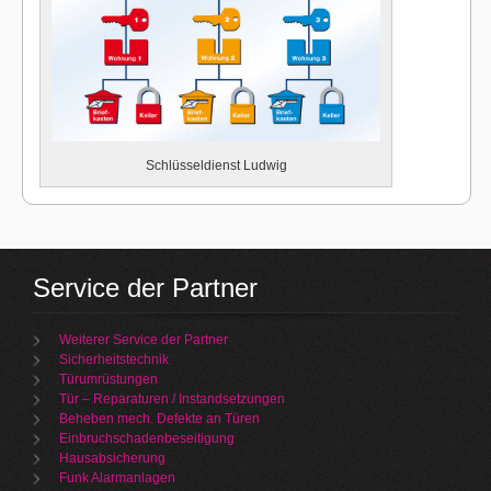
Schlüsseldienst Ludwig
Service der Partner
Weiterer Service der Partner
Sicherheitstechnik
Türumrüstungen
Tür – Reparaturen / Instandsetzungen
Beheben mech. Defekte an Türen
Einbruchschadenbeseitigung
Hausabsicherung
Funk Alarmanlagen