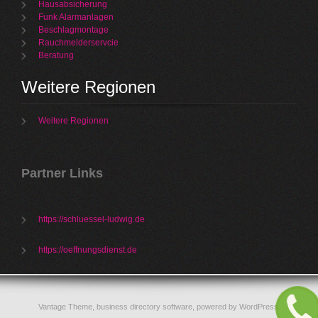
Hausabsicherung
Funk Alarmanlagen
Beschlagmontage
Rauchmelderservcie
Beratung
Weitere Regionen
Weitere Regionen
Partner Links
https://schluessel-ludwig.de
https://oeffnungsdienst.de
Vantage Theme,
business directory software
, powered by
WordPress
.