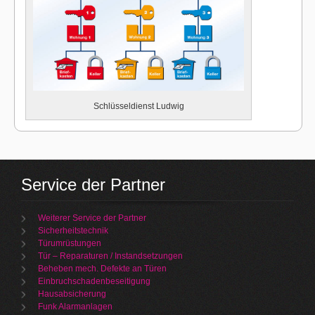
Schlüsseldienst Ludwig
Service der Partner
Weiterer Service der Partner
Sicherheitstechnik
Türumrüstungen
Tür – Reparaturen / Instandsetzungen
Beheben mech. Defekte an Türen
Einbruchschadenbeseitigung
Hausabsicherung
Funk Alarmanlagen