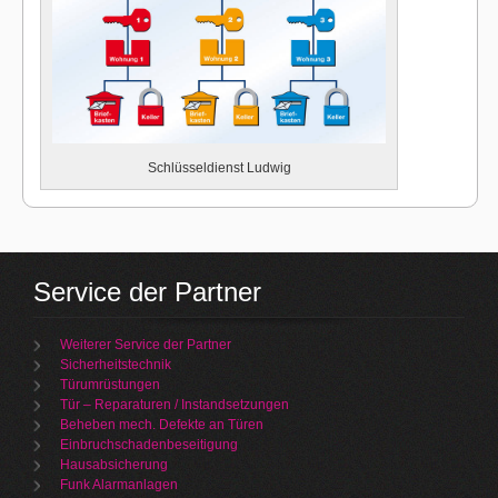
Schlüsseldienst Ludwig
Service der Partner
Weiterer Service der Partner
Sicherheitstechnik
Türumrüstungen
Tür – Reparaturen / Instandsetzungen
Beheben mech. Defekte an Türen
Einbruchschadenbeseitigung
Hausabsicherung
Funk Alarmanlagen