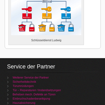
Schlüsseldienst Ludwig
Service der Partner
Weiterer Service der Partner
Sicherheitstechnik
Türumrüstungen
Tür – Reparaturen / Instandsetzungen
Beheben mech. Defekte an Türen
Einbruchschadenbeseitigung
Hausabsicherung