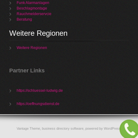
Funk Alarmanlagen
Beschlagmontage
Rauchmelderservcie
Beratung
Weitere Regionen
Weitere Regionen
Partner Links
https://schluessel-ludwig.de
https://oeffnungsdienst.de
Vantage Theme,
business directory software
, powered by
WordPress
.