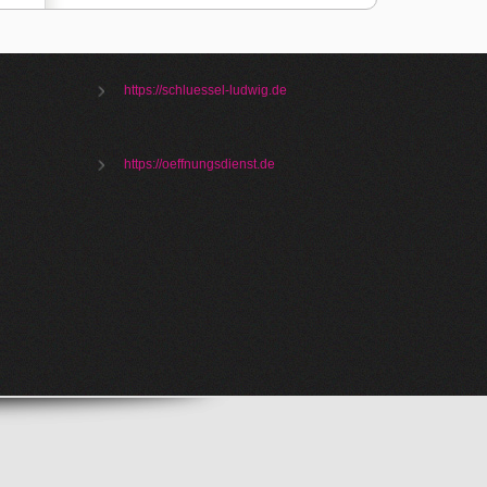
https://schluessel-ludwig.de
https://oeffnungsdienst.de