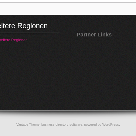
itere Regionen
Partner Links
eitere Regionen
Vantage Theme,
business directory software
, powered by
WordPress
.