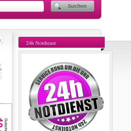
Suchen
24h Notdienst
n