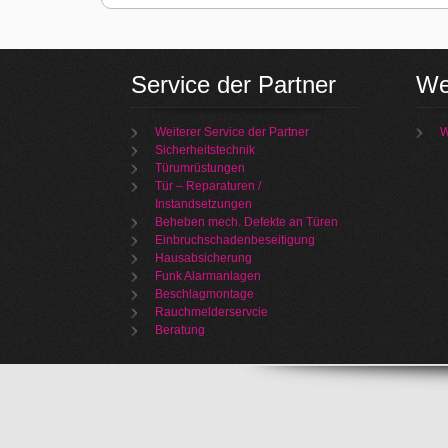
Service der Partner
We
Weiterer Service der Partner
W
Sicherheitstechnik
Türumrüstungen
Tür – Reparaturen /
Instandsetzungen
Beheben mech. Defekte an Türen
Einbruchschadenbeseitigung
Hausabsicherung
Funk Alarmanlagen
Beschlagmontage
Rauchmelderservcie
Beratung