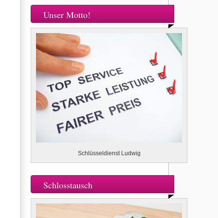
Unser Motto!
Schlüsseldienst Ludwig
Schlosstausch