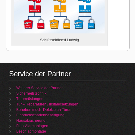
Schlüsseldienst Ludwig
Service der Partner
Weiterer Service der Partner
Sicherheitstechnik
Türumrüstungen
Tür – Reparaturen / Instandsetzungen
Beheben mech. Defekte an Türen
Einbruchschadenbeseitigung
Hausabsicherung
Funk Alarmanlagen
Beschlagmontage