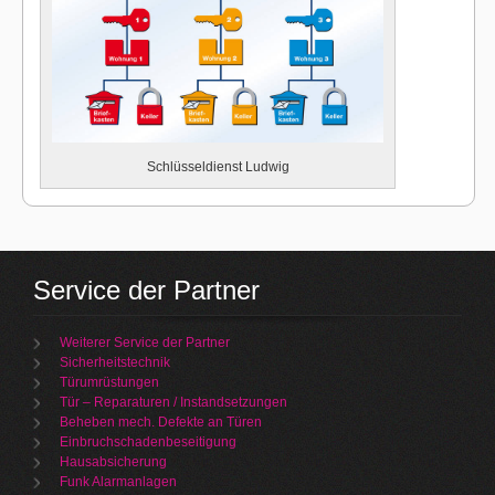
Schlüsseldienst Ludwig
Service der Partner
Weiterer Service der Partner
Sicherheitstechnik
Türumrüstungen
Tür – Reparaturen / Instandsetzungen
Beheben mech. Defekte an Türen
Einbruchschadenbeseitigung
Hausabsicherung
Funk Alarmanlagen