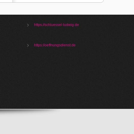
https://schluessel-ludwig.de
https://oeffnungsdienst.de