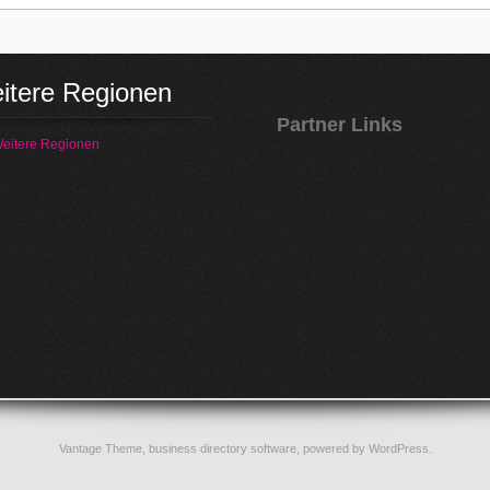
itere Regionen
Partner Links
eitere Regionen
Vantage Theme,
business directory software
, powered by
WordPress
.