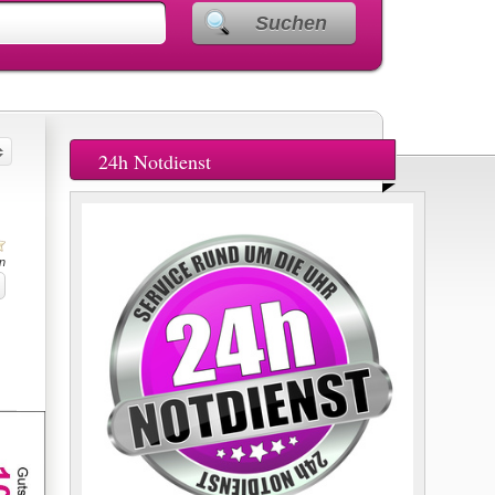
Suchen
24h Notdienst
n