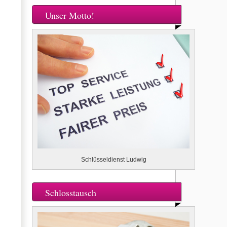
Unser Motto!
Schlüsseldienst Ludwig
Schlosstausch