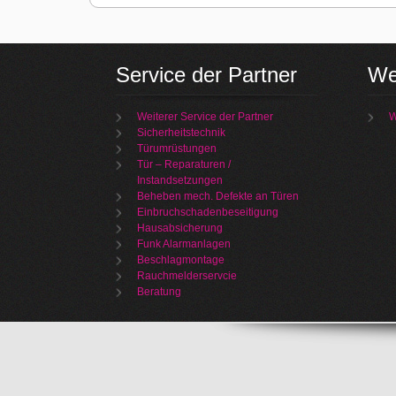
Service der Partner
We
Weiterer Service der Partner
W
Sicherheitstechnik
Türumrüstungen
Tür – Reparaturen /
Instandsetzungen
Beheben mech. Defekte an Türen
Einbruchschadenbeseitigung
Hausabsicherung
Funk Alarmanlagen
Beschlagmontage
Rauchmelderservcie
Beratung