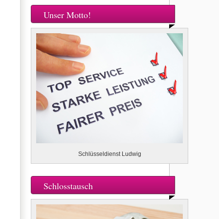
Unser Motto!
Schlüsseldienst Ludwig
Schlosstausch