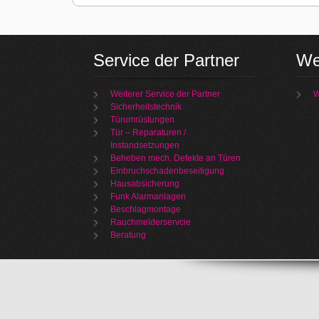
Service der Partner
We
Weiterer Service der Partner
W
Sicherheitstechnik
Türumrüstungen
Tür – Reparaturen /
Instandsetzungen
Beheben mech. Defekte an Türen
Einbruchschadenbeseitigung
Hausabsicherung
Funk Alarmanlagen
Beschlagmontage
Rauchmelderservcie
Beratung