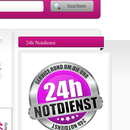
Suchen
24h Notdienst
n