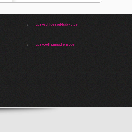
https://schluessel-ludwig.de
https://oeffnungsdienst.de