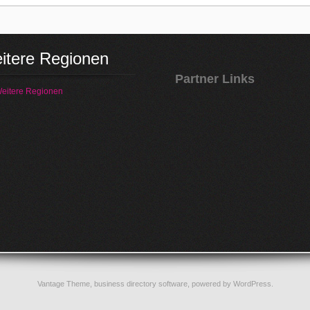
itere Regionen
Partner Links
eitere Regionen
Vantage Theme,
business directory software
, powered by
WordPress
.