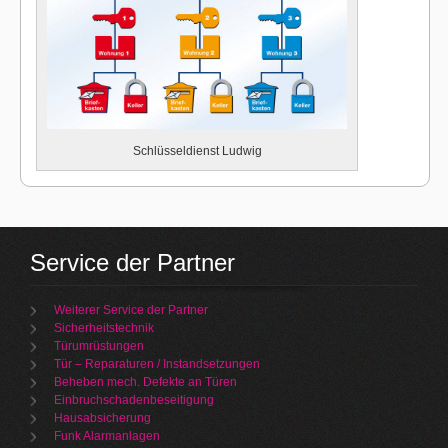
Schlüsseldienst Ludwig
Service der Partner
Weiterer Service der Partner
Sicherheitstechnik
Türumrüstungen
Tür – Reparaturen / Instandsetzungen
Beheben mech. Defekte an Türen
Einbruchschadenbeseitigung
Hausabsicherung
Funk Alarmanlagen