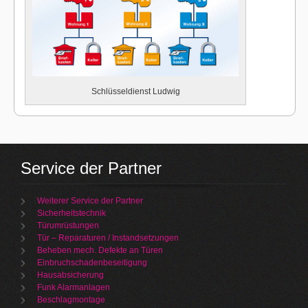
Schlüsseldienst Ludwig
Service der Partner
Weiterer Service der Partner
Sicherheitstechnik
Türumrüstungen
Tür – Reparaturen / Instandsetzungen
Beheben mech. Defekte an Türen
Einbruchschadenbeseitigung
Hausabsicherung
Funk Alarmanlagen
Beschlagmontage