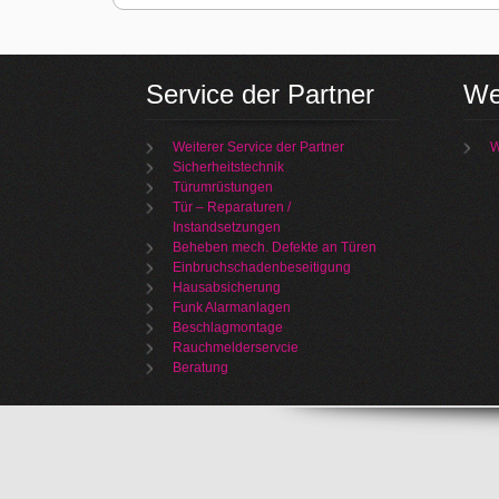
Service der Partner
We
Weiterer Service der Partner
W
Sicherheitstechnik
Türumrüstungen
Tür – Reparaturen /
Instandsetzungen
Beheben mech. Defekte an Türen
Einbruchschadenbeseitigung
Hausabsicherung
Funk Alarmanlagen
Beschlagmontage
Rauchmelderservcie
Beratung