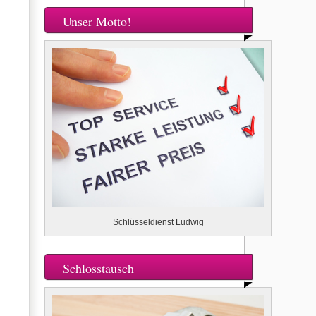
Unser Motto!
Schlüsseldienst Ludwig
Schlosstausch