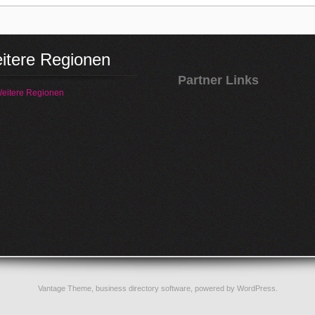
itere Regionen
Partner Links
eitere Regionen
Vantage Theme,
business directory software
, powered by
WordPress
.