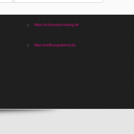
https://schluessel-ludwig.de
https://oeffnungsdienst.de