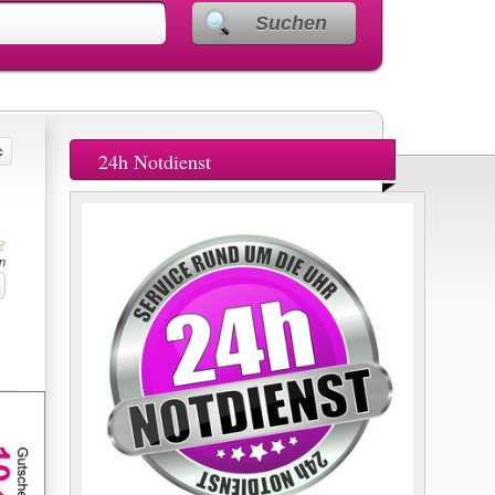
Suchen
24h Notdienst
n