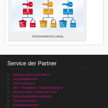
Schlüsseldienst Ludwig
Service der Partner
Weiterer Service der Partner
Sicherheitstechnik
Türumrüstungen
Tür – Reparaturen / Instandsetzungen
Beheben mech. Defekte an Türen
Einbruchschadenbeseitigung
Hausabsicherung
Funk Alarmanlagen