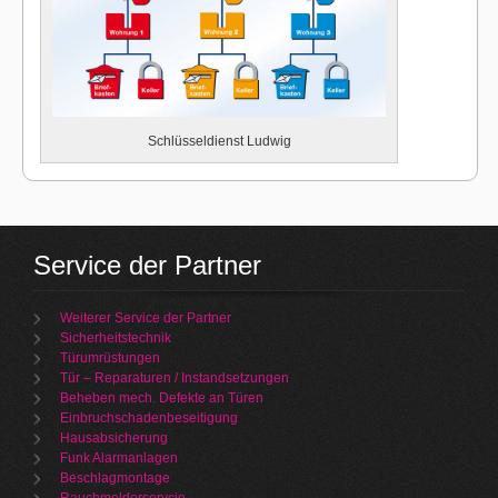
Schlüsseldienst Ludwig
Service der Partner
Weiterer Service der Partner
Sicherheitstechnik
Türumrüstungen
Tür – Reparaturen / Instandsetzungen
Beheben mech. Defekte an Türen
Einbruchschadenbeseitigung
Hausabsicherung
Funk Alarmanlagen
Beschlagmontage