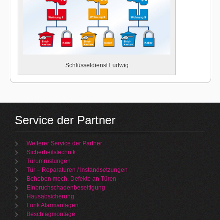
Schlüsseldienst Ludwig
Service der Partner
Weiterer Service der Partner
Sicherheitstechnik
Türumrüstungen
Tür – Reparaturen / Instandsetzungen
Beheben mech. Defekte an Türen
Einbruchschadenbeseitigung
Hausabsicherung
Funk Alarmanlagen
Beschlagmontage