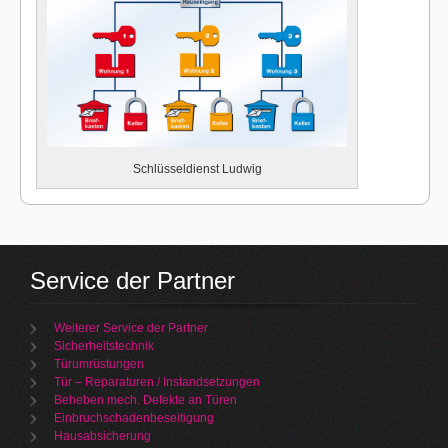
Schlüsseldienst Ludwig
Service der Partner
Weiterer Service der Partner
Sicherheitstechnik
Türumrüstungen
Tür – Reparaturen / Instandsetzungen
Beheben mech. Defekte an Türen
Einbruchschadenbeseitigung
Hausabsicherung