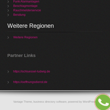
Funk Alarmanlagen
Beschlagmontage
Rauchmelderservcie
Beratung
Weitere Regionen
Weitere Regionen
Partner Links
https://schluessel-ludwig.de
https://oeffnungsdienst.de
Vantage Theme,
business directory software
, powered by
WordPress
.