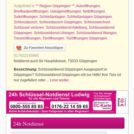
Aufgelistet in
** Region Göppingen **
,
Autoöffnungen
,
Briefkastenöffnungen
,
Garagenöffnungen
,
Notöffnungen
,
Safeöffnungen
,
Schließanlagen
,
Schließanlagen Göppingen
,
Schlosstausch
,
Schlosstausch Göppingen
,
Schlosswechsel
,
Schlüssel verloren
,
Schlüsseldienst Adelberg
,
Schlüsseldienst
Göppingen
,
Schlüsseldienst Uhingen
,
Schlüsseldienst Wangen
,
Tresoröffnungen
,
Türöffnungen
,
Türöffnungen Göppingen
Zu Favoriten hinzufügen
017622145965
Notdienst auch für Hauptstrasse, 73033 Göppingen
Bezeichnung:
Schlüsseldienst Göppingen Ausgesperrt in
Göppingen? Schlüsseldienst Göppingen eilt zur Hilfe! Ihre Türe ist
nur zugefallen oder…
Lese weiter...
24h Notdienst