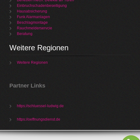
Beheben mech. Defekte an Türen
Einbruchschadenbeseitigung
Hausabsicherung
Funk Alarmanlagen
Beschlagmontage
Rauchmelderservcie
Beratung
Weitere Regionen
Weitere Regionen
Partner Links
https://schluessel-ludwig.de
https://oeffnungsdienst.de