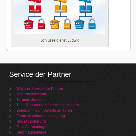
Schlüsseldienst Ludwig
Service der Partner
Weiterer Service der Partner
Sicherheitstechnik
Türumrüstungen
Tür – Reparaturen / Instandsetzungen
Beheben mech. Defekte an Türen
Einbruchschadenbeseitigung
Hausabsicherung
Funk Alarmanlagen
Beschlagmontage