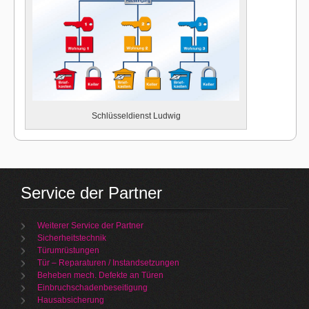
Schlüsseldienst Ludwig
Service der Partner
Weiterer Service der Partner
Sicherheitstechnik
Türumrüstungen
Tür – Reparaturen / Instandsetzungen
Beheben mech. Defekte an Türen
Einbruchschadenbeseitigung
Hausabsicherung