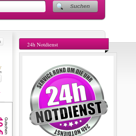
Suchen
24h Notdienst
n
.