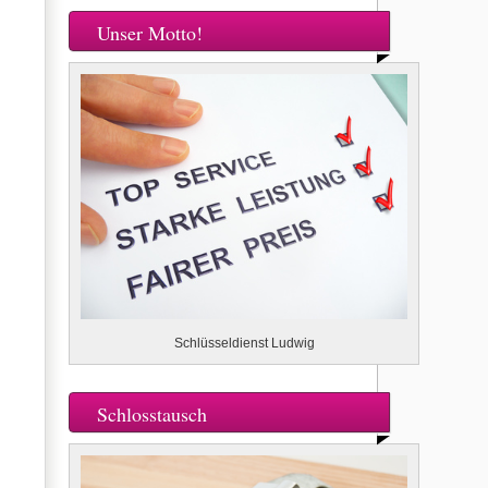
Unser Motto!
Schlüsseldienst Ludwig
Schlosstausch