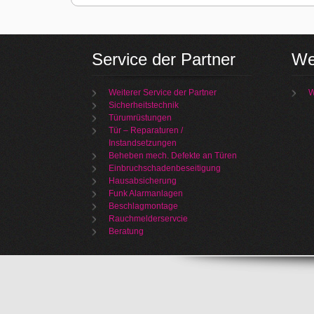
Service der Partner
We
Weiterer Service der Partner
W
Sicherheitstechnik
Türumrüstungen
Tür – Reparaturen /
Instandsetzungen
Beheben mech. Defekte an Türen
Einbruchschadenbeseitigung
Hausabsicherung
Funk Alarmanlagen
Beschlagmontage
Rauchmelderservcie
Beratung