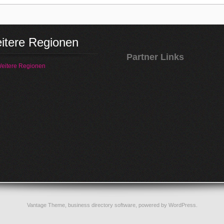
itere Regionen
Partner Links
eitere Regionen
Vantage Theme,
business directory software
, powered by
WordPress
.