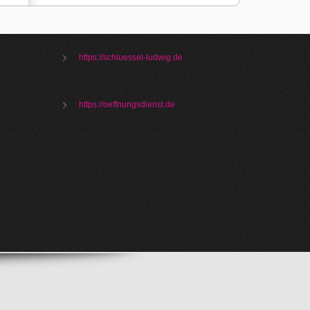
https://schluessel-ludwig.de
https://oeffnungsdienst.de