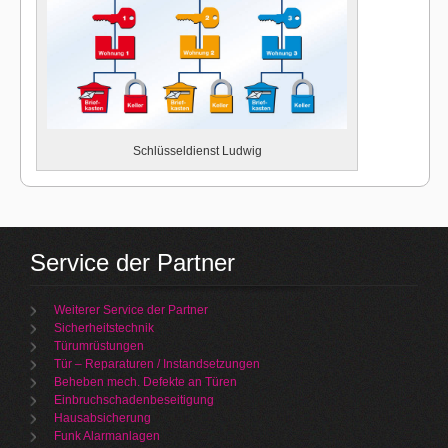
Schlüsseldienst Ludwig
Service der Partner
Weiterer Service der Partner
Sicherheitstechnik
Türumrüstungen
Tür – Reparaturen / Instandsetzungen
Beheben mech. Defekte an Türen
Einbruchschadenbeseitigung
Hausabsicherung
Funk Alarmanlagen