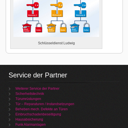
Schlüsseldienst Ludwig
Service der Partner
Weiterer Service der Partner
Sicherheitstechnik
Türumrüstungen
Tür – Reparaturen / Instandsetzungen
Beheben mech. Defekte an Türen
Einbruchschadenbeseitigung
Hausabsicherung
Funk Alarmanlagen