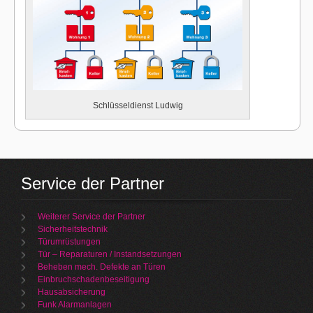
Schlüsseldienst Ludwig
Service der Partner
Weiterer Service der Partner
Sicherheitstechnik
Türumrüstungen
Tür – Reparaturen / Instandsetzungen
Beheben mech. Defekte an Türen
Einbruchschadenbeseitigung
Hausabsicherung
Funk Alarmanlagen