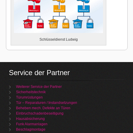
Schlüsseldienst Ludwig
Service der Partner
Weiterer Service der Partner
Sicherheitstechnik
Türumrüstungen
Tür – Reparaturen / Instandsetzungen
Beheben mech. Defekte an Türen
Einbruchschadenbeseitigung
Hausabsicherung
Funk Alarmanlagen
Beschlagmontage