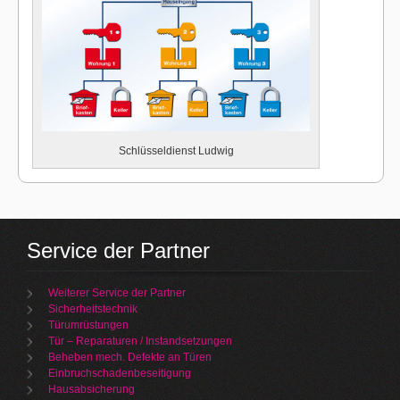
Schlüsseldienst Ludwig
Service der Partner
Weiterer Service der Partner
Sicherheitstechnik
Türumrüstungen
Tür – Reparaturen / Instandsetzungen
Beheben mech. Defekte an Türen
Einbruchschadenbeseitigung
Hausabsicherung