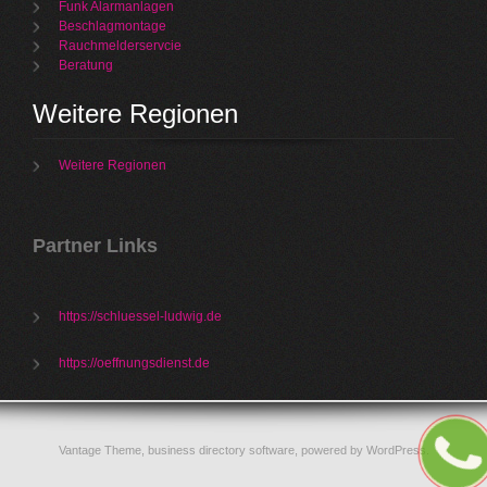
Funk Alarmanlagen
Beschlagmontage
Rauchmelderservcie
Beratung
Weitere Regionen
Weitere Regionen
Partner Links
https://schluessel-ludwig.de
https://oeffnungsdienst.de
Vantage Theme,
business directory software
, powered by
WordPress
.