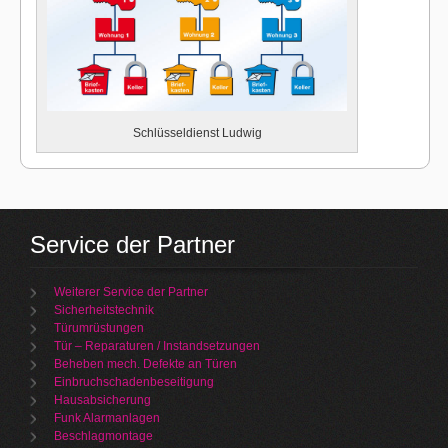
Schlüsseldienst Ludwig
Service der Partner
Weiterer Service der Partner
Sicherheitstechnik
Türumrüstungen
Tür – Reparaturen / Instandsetzungen
Beheben mech. Defekte an Türen
Einbruchschadenbeseitigung
Hausabsicherung
Funk Alarmanlagen
Beschlagmontage