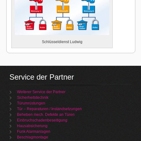
Schlüsseldienst Ludwig
Service der Partner
Weiterer Service der Partner
Sicherheitstechnik
Türumrüstungen
Tür – Reparaturen / Instandsetzungen
Beheben mech. Defekte an Türen
Einbruchschadenbeseitigung
Hausabsicherung
Funk Alarmanlagen
Beschlagmontage