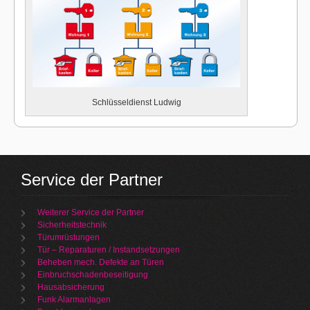
Schlüsseldienst Ludwig
Service der Partner
Weiterer Service der Partner
Sicherheitstechnik
Türumrüstungen
Tür – Reparaturen / Instandsetzungen
Beheben mech. Defekte an Türen
Einbruchschadenbeseitigung
Hausabsicherung
Funk Alarmanlagen