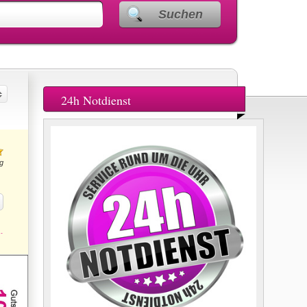
Suchen
24h Notdienst
g
.