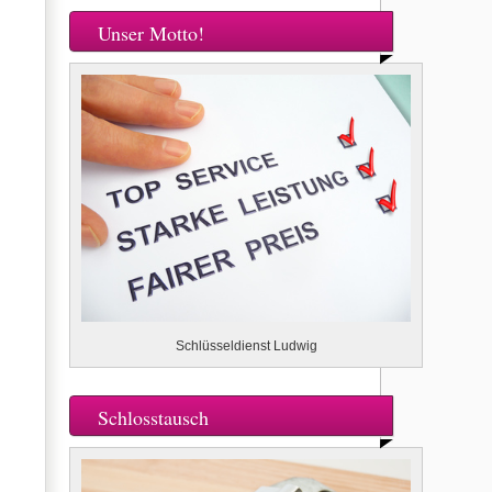
Unser Motto!
Schlüsseldienst Ludwig
Schlosstausch