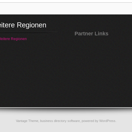
itere Regionen
Partner Links
eitere Regionen
Vantage Theme,
business directory software
, powered by
WordPress
.