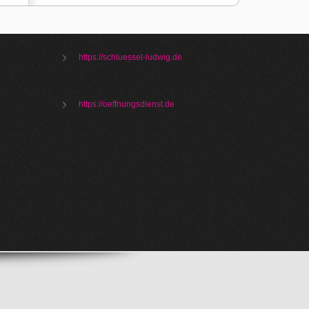
https://schluessel-ludwig.de
https://oeffnungsdienst.de