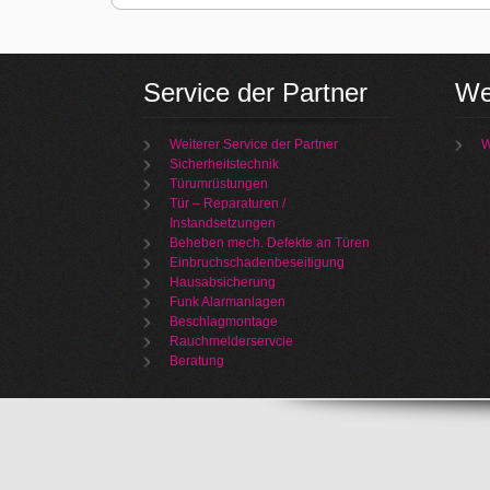
Service der Partner
We
Weiterer Service der Partner
W
Sicherheitstechnik
Türumrüstungen
Tür – Reparaturen /
Instandsetzungen
Beheben mech. Defekte an Türen
Einbruchschadenbeseitigung
Hausabsicherung
Funk Alarmanlagen
Beschlagmontage
Rauchmelderservcie
Beratung