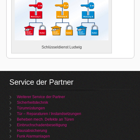
Schlüsseldienst Ludwig
Service der Partner
Weiterer Service der Partner
Sicherheitstechnik
Türumrüstungen
Tür – Reparaturen / Instandsetzungen
Beheben mech. Defekte an Türen
Einbruchschadenbeseitigung
Hausabsicherung
Funk Alarmanlagen