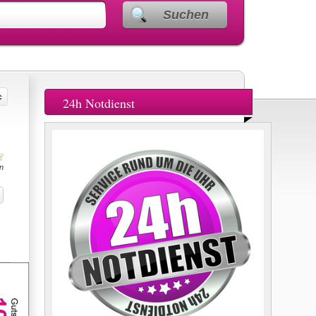
Suchen
24h Notdienst
n