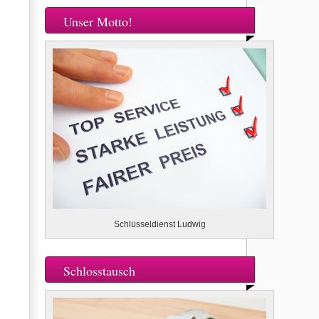
Unser Motto!
Schlüsseldienst Ludwig
Schlosstausch