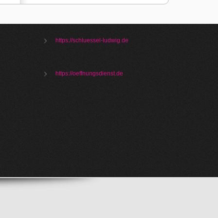
https://schluessel-ludwig.de
https://oeffnungsdienst.de