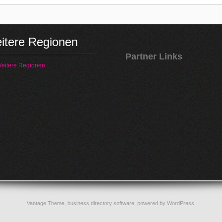
itere Regionen
Partner Links
eitere Regionen
Vantage Theme,
business directory software
, powered by
WordPress
.