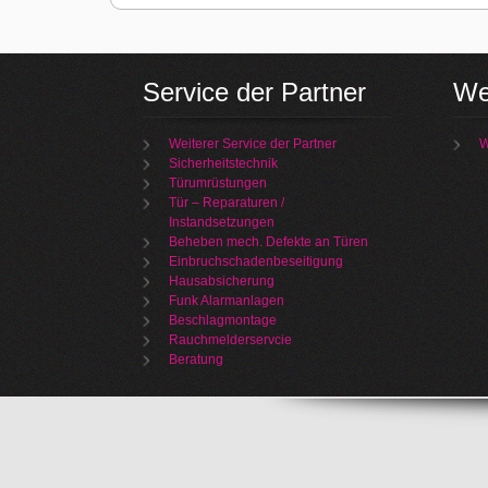
Service der Partner
We
Weiterer Service der Partner
W
Sicherheitstechnik
Türumrüstungen
Tür – Reparaturen /
Instandsetzungen
Beheben mech. Defekte an Türen
Einbruchschadenbeseitigung
Hausabsicherung
Funk Alarmanlagen
Beschlagmontage
Rauchmelderservcie
Beratung