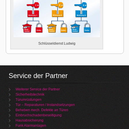
Schlüsseldienst Ludwig
Service der Partner
Weiterer Service der Partner
Sicherheitstechnik
Türumrüstungen
Tür – Reparaturen / Instandsetzungen
Beheben mech. Defekte an Türen
Einbruchschadenbeseitigung
Hausabsicherung
Funk Alarmanlagen