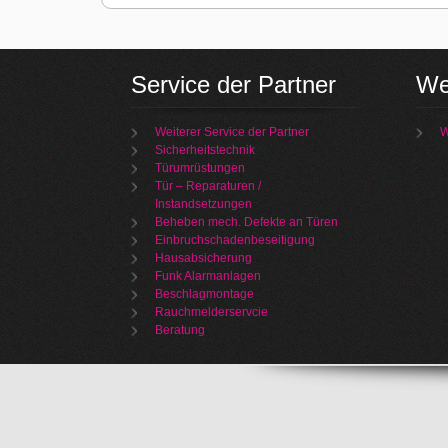
Service der Partner
We
Weiterer Service der Partner
W
Sicherheitstechnik
Türumrüstungen
Tür – Reparaturen /
Instandsetzungen
Beheben mech. Defekte an Türen
Einbruchschadenbeseitigung
Hausabsicherung
Funk Alarmanlagen
Beschlagmontage
Rauchmelderservcie
Beratung