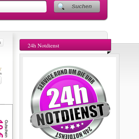
Suchen
24h Notdienst
n