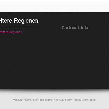
itere Regionen
Partner Links
eitere Regionen
Vantage Theme,
business directory software
, powered by
WordPress
.