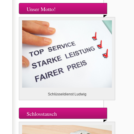
Unser Motto!
Schlüsseldienst Ludwig
Schlosstausch