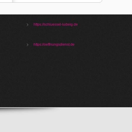
https://schluessel-ludwig.de
https://oeffnungsdienst.de