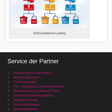
Schlüsseldienst Ludwig
Service der Partner
Weiterer Service der Partner
Sicherheitstechnik
Türumrüstungen
Tür – Reparaturen / Instandsetzungen
Beheben mech. Defekte an Türen
Einbruchschadenbeseitigung
Hausabsicherung
Funk Alarmanlagen
Beschlagmontage