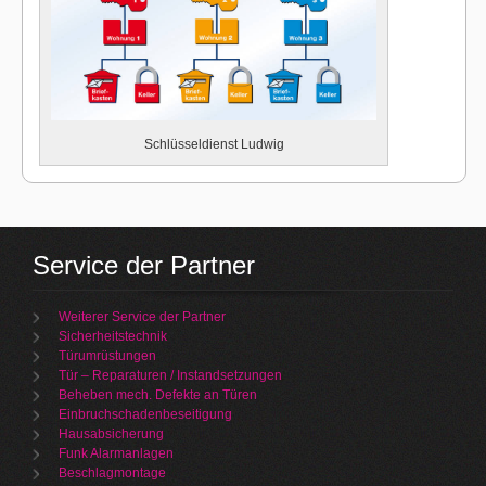
Schlüsseldienst Ludwig
Service der Partner
Weiterer Service der Partner
Sicherheitstechnik
Türumrüstungen
Tür – Reparaturen / Instandsetzungen
Beheben mech. Defekte an Türen
Einbruchschadenbeseitigung
Hausabsicherung
Funk Alarmanlagen
Beschlagmontage