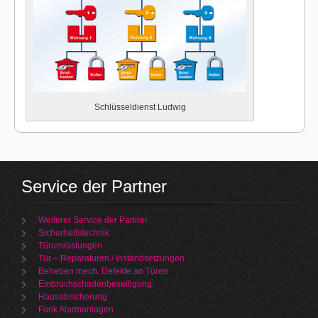
Schlüsseldienst Ludwig
Service der Partner
Weiterer Service der Partner
Sicherheitstechnik
Türumrüstungen
Tür – Reparaturen / Instandsetzungen
Beheben mech. Defekte an Türen
Einbruchschadenbeseitigung
Hausabsicherung
Funk Alarmanlagen