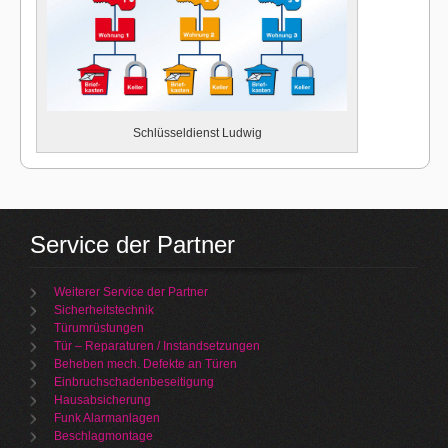
Schlüsseldienst Ludwig
Service der Partner
Weiterer Service der Partner
Sicherheitstechnik
Türumrüstungen
Tür – Reparaturen / Instandsetzungen
Beheben mech. Defekte an Türen
Einbruchschadenbeseitigung
Hausabsicherung
Funk Alarmanlagen
Beschlagmontage