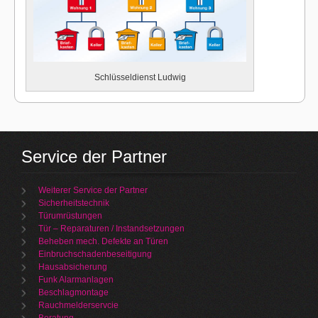
Schlüsseldienst Ludwig
Service der Partner
Weiterer Service der Partner
Sicherheitstechnik
Türumrüstungen
Tür – Reparaturen / Instandsetzungen
Beheben mech. Defekte an Türen
Einbruchschadenbeseitigung
Hausabsicherung
Funk Alarmanlagen
Beschlagmontage
Rauchmelderservcie