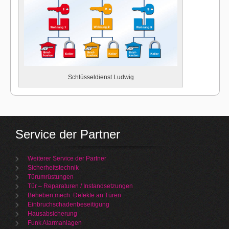
Schlüsseldienst Ludwig
Service der Partner
Weiterer Service der Partner
Sicherheitstechnik
Türumrüstungen
Tür – Reparaturen / Instandsetzungen
Beheben mech. Defekte an Türen
Einbruchschadenbeseitigung
Hausabsicherung
Funk Alarmanlagen