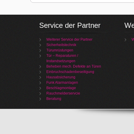
Service der Partner
We
Weiterer Service der Partner
W
Sicherheitstechnik
Türumrüstungen
Tür – Reparaturen /
Instandsetzungen
Beheben mech. Defekte an Türen
Einbruchschadenbeseitigung
Hausabsicherung
Funk Alarmanlagen
Beschlagmontage
Rauchmelderservcie
Beratung