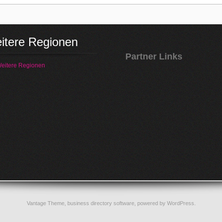
itere Regionen
Partner Links
eitere Regionen
Vantage Theme,
business directory software
, powered by
WordPress
.