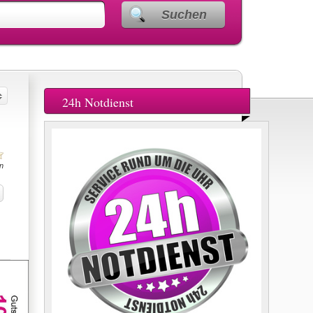
Suchen
24h Notdienst
n