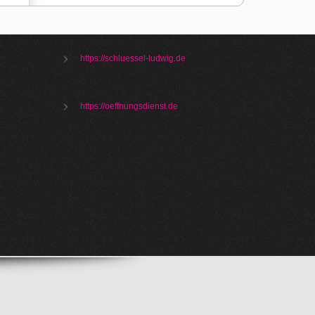
https://schluessel-ludwig.de
https://oeffnungsdienst.de