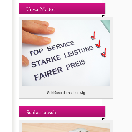
Unser Motto!
Schlüsseldienst Ludwig
Schlosstausch