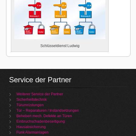
Schlüsseldienst Ludwig
Service der Partner
Weiterer Service der Partner
Sicherheitstechnik
Türumrüstungen
Tür – Reparaturen / Instandsetzungen
Beheben mech. Defekte an Türen
Einbruchschadenbeseitigung
Hausabsicherung
Funk Alarmanlagen