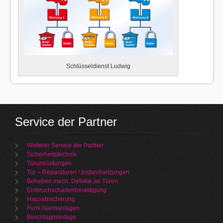
Schlüsseldienst Ludwig
Service der Partner
Weiterer Service der Partner
Sicherheitstechnik
Türumrüstungen
Tür – Reparaturen / Instandsetzungen
Beheben mech. Defekte an Türen
Einbruchschadenbeseitigung
Hausabsicherung
Funk Alarmanlagen
Beschlagmontage