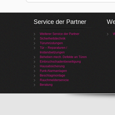
Service der Partner
We
Weiterer Service der Partner
W
Sicherheitstechnik
Türumrüstungen
Tür – Reparaturen /
Instandsetzungen
Beheben mech. Defekte an Türen
Einbruchschadenbeseitigung
Hausabsicherung
Funk Alarmanlagen
Beschlagmontage
Rauchmelderservcie
Beratung