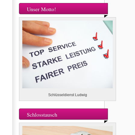
Unser Motto!
Schlüsseldienst Ludwig
Schlosstausch