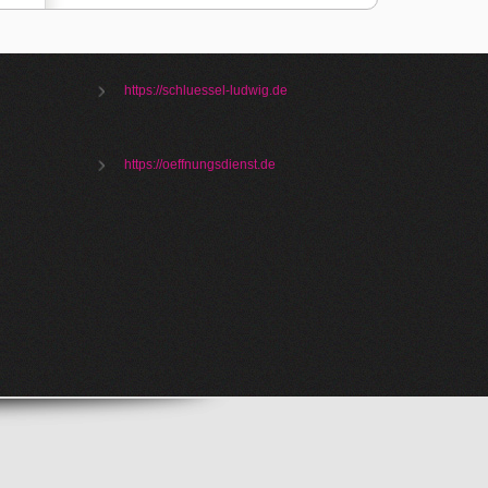
https://schluessel-ludwig.de
https://oeffnungsdienst.de