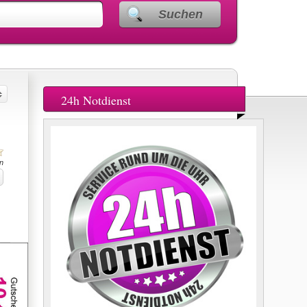
Suchen
24h Notdienst
n