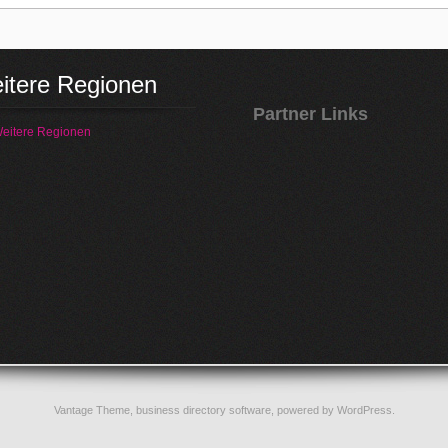
itere Regionen
Partner Links
eitere Regionen
Vantage Theme,
business directory software
, powered by
WordPress
.