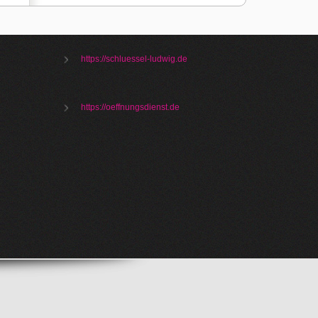
https://schluessel-ludwig.de
https://oeffnungsdienst.de