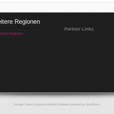
itere Regionen
Partner Links
eitere Regionen
Vantage Theme,
business directory software
, powered by
WordPress
.