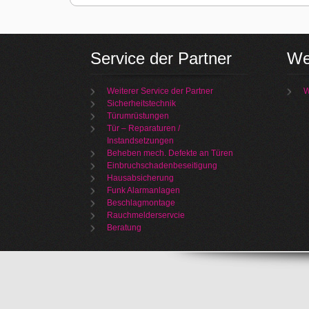
Service der Partner
We
Weiterer Service der Partner
W
Sicherheitstechnik
Türumrüstungen
Tür – Reparaturen /
Instandsetzungen
Beheben mech. Defekte an Türen
Einbruchschadenbeseitigung
Hausabsicherung
Funk Alarmanlagen
Beschlagmontage
Rauchmelderservcie
Beratung