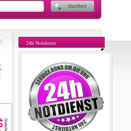
Suchen
24h Notdienst
n