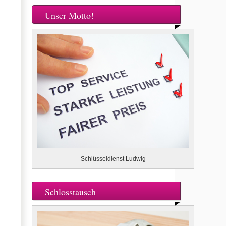
Unser Motto!
Schlüsseldienst Ludwig
Schlosstausch