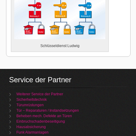
Schlüsseldienst Ludwig
Service der Partner
Weiterer Service der Partner
Sicherheitstechnik
Türumrüstungen
Tür – Reparaturen / Instandsetzungen
Beheben mech. Defekte an Türen
Einbruchschadenbeseitigung
Hausabsicherung
Funk Alarmanlagen