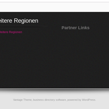
itere Regionen
Partner Links
eitere Regionen
Vantage Theme,
business directory software
, powered by
WordPress
.