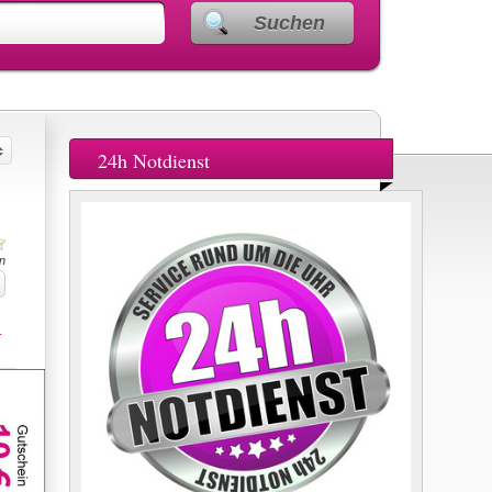
Suchen
24h Notdienst
n
.