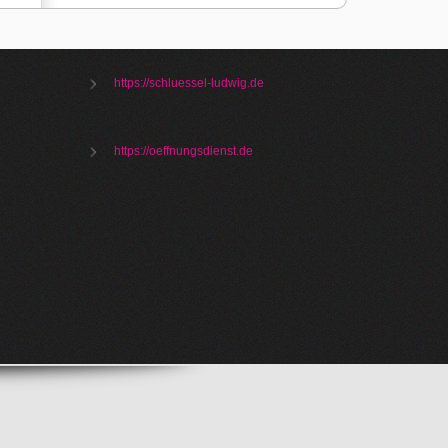
https://schluessel-ludwig.de
https://oeffnungsdienst.de