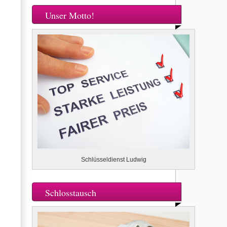
Unser Motto!
Schlüsseldienst Ludwig
Schlosstausch