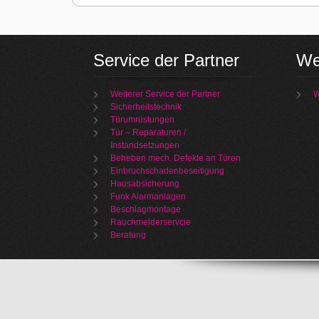
Service der Partner
We
Weiterer Service der Partner
W
Sicherheitstechnik
Türumrüstungen
Tür – Reparaturen /
Instandsetzungen
Beheben mech. Defekte an Türen
Einbruchschadenbeseitigung
Hausabsicherung
Funk Alarmanlagen
Beschlagmontage
Rauchmelderservcie
Beratung