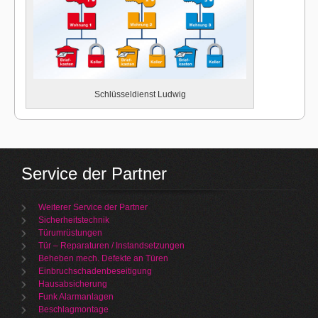
Schlüsseldienst Ludwig
Service der Partner
Weiterer Service der Partner
Sicherheitstechnik
Türumrüstungen
Tür – Reparaturen / Instandsetzungen
Beheben mech. Defekte an Türen
Einbruchschadenbeseitigung
Hausabsicherung
Funk Alarmanlagen
Beschlagmontage