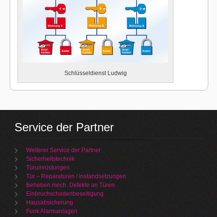
Schlüsseldienst Ludwig
Service der Partner
Weiterer Service der Partner
Sicherheitstechnik
Türumrüstungen
Tür – Reparaturen / Instandsetzungen
Beheben mech. Defekte an Türen
Einbruchschadenbeseitigung
Hausabsicherung
Funk Alarmanlagen