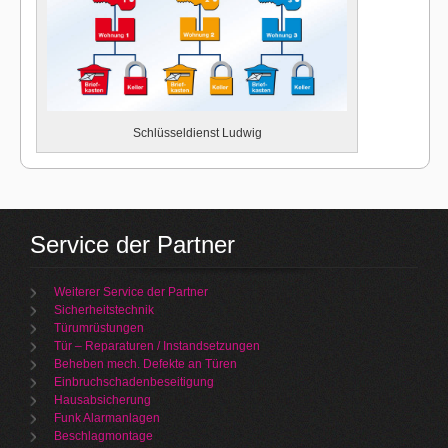
Schlüsseldienst Ludwig
Service der Partner
Weiterer Service der Partner
Sicherheitstechnik
Türumrüstungen
Tür – Reparaturen / Instandsetzungen
Beheben mech. Defekte an Türen
Einbruchschadenbeseitigung
Hausabsicherung
Funk Alarmanlagen
Beschlagmontage